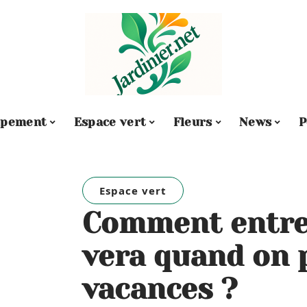
ipement
Espace vert
Fleurs
News
P
Espace vert
Comment entret
vera quand on 
vacances ?