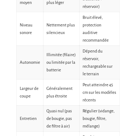
moyen
plus léger
réservoir)
Bruit élevé,
Niveau
Nettement plus
protection
sonore
silencieux
auditive
recommandée
Dépend du
Illimitée (filaire)
réservoir,
Autonomie
ou limitée par la
rechargeable sur
batterie
le terrain
Peut atteindre 45
Largeur de
Généralement
cm sur les modèles
coupe
plus étroite
récents
Quasi nul (pas
Régulier (vidange,
Entretien
de bougie, pas
bougie, filtre,
de filtre à air)
mélange)